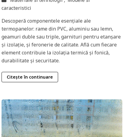
Materiale si tehnologii ,
Modele si
caracteristici
Descoperă componentele esențiale ale
termopanelor: rame din PVC, aluminiu sau lemn,
geamuri duble sau triple, garnituri pentru etanșare
și izolație, și feronerie de calitate. Află cum fiecare
element contribuie la izolația termică și fonică,
durabilitate și securitate.
Citește în continuare