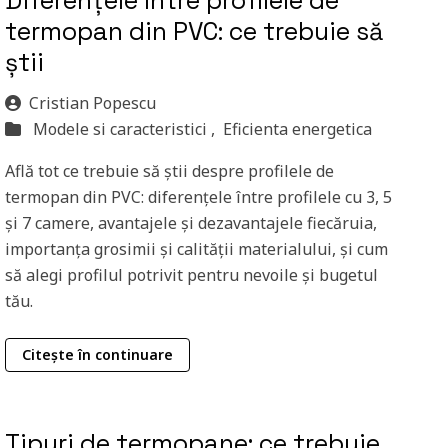
Diferențele între profilele de
termopan din PVC: ce trebuie să
știi
Cristian Popescu
Modele si caracteristici ,
Eficienta energetica
Află tot ce trebuie să știi despre profilele de
termopan din PVC: diferențele între profilele cu 3, 5
și 7 camere, avantajele și dezavantajele fiecăruia,
importanța grosimii și calității materialului, și cum
să alegi profilul potrivit pentru nevoile și bugetul
tău.
Citește în continuare
Tipuri de termopane: ce trebuie