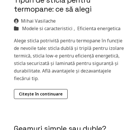
Tipuri de sticlă pentru
termopane: ce să alegi
Mihai Vasilache
Modele si caracteristici ,
Eficienta energetica
Alege sticla potrivită pentru termopane în funcție
de nevoile tale: sticla dublă și triplă pentru izolare
termică, sticla low-e pentru eficiență energetică,
sticla securizată și laminată pentru siguranță și
durabilitate. Află avantajele și dezavantajele
fiecărui tip.
Citește în continuare
Geamuri simple sau duble?