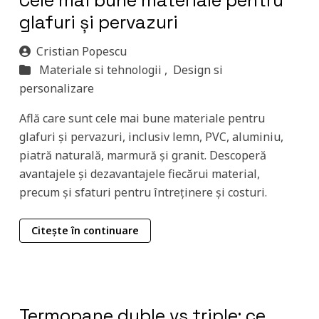
Cele mai bune materiale pentru
glafuri și pervazuri
Cristian Popescu
Materiale si tehnologii ,
Design si
personalizare
Află care sunt cele mai bune materiale pentru
glafuri și pervazuri, inclusiv lemn, PVC, aluminiu,
piatră naturală, marmură și granit. Descoperă
avantajele și dezavantajele fiecărui material,
precum și sfaturi pentru întreținere și costuri.
Citește în continuare
Termopane duble vs triple: ce